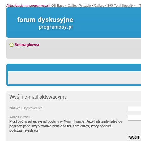
Aktualizacje na programosy.pl
:
GS-Base
•
Calibre Portable
•
Calibre
•
360 Total Security
•
n-
Strona główna
Wyślij e-mail aktywacyjny
Nazwa użytkownika:
Adres e-mail:
Musi być to adres e-mail podany w Twoim koncie. Jeżeli nie zmieniałeś go
poprzez panel użytkownika będzie to tez sam adres, który podałeś
podczas rejestracji.