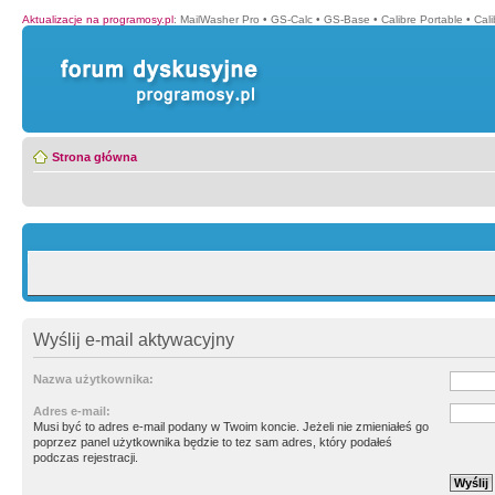
Aktualizacje na programosy.pl
:
MailWasher Pro
•
GS-Calc
•
GS-Base
•
Calibre Portable
•
Cali
Strona główna
Wyślij e-mail aktywacyjny
Nazwa użytkownika:
Adres e-mail:
Musi być to adres e-mail podany w Twoim koncie. Jeżeli nie zmieniałeś go
poprzez panel użytkownika będzie to tez sam adres, który podałeś
podczas rejestracji.