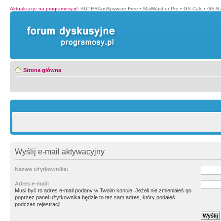
Aktualizacje na programosy.pl
:
SUPERAntiSpyware Free
•
MailWasher Pro
•
GS-Calc
•
GS-B
Strona główna
Wyślij e-mail aktywacyjny
Nazwa użytkownika:
Adres e-mail:
Musi być to adres e-mail podany w Twoim koncie. Jeżeli nie zmieniałeś go
poprzez panel użytkownika będzie to tez sam adres, który podałeś
podczas rejestracji.