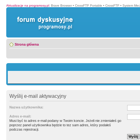
Aktualizacje na programosy.pl
:
Brave Browser
•
CrossFTP Portable
•
CrossFTP
•
System Mec
Strona główna
Wyślij e-mail aktywacyjny
Nazwa użytkownika:
Adres e-mail:
Musi być to adres e-mail podany w Twoim koncie. Jeżeli nie zmieniałeś go
poprzez panel użytkownika będzie to tez sam adres, który podałeś
podczas rejestracji.