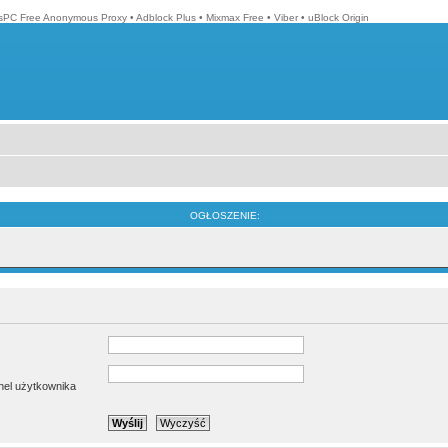
isPC Free Anonymous Proxy
•
Adblock Plus
•
Mixmax Free
•
Viber
•
uBlock Origin
OGŁOSZENIE:
anel użytkownika