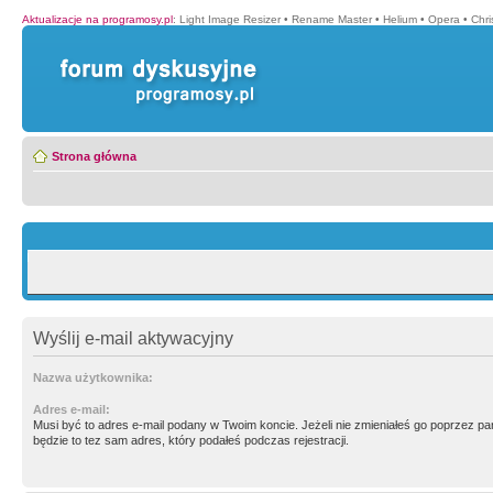
Aktualizacje na programosy.pl
:
Light Image Resizer
•
Rename Master
•
Helium
•
Opera
•
Chr
Strona główna
Wyślij e-mail aktywacyjny
Nazwa użytkownika:
Adres e-mail:
Musi być to adres e-mail podany w Twoim koncie. Jeżeli nie zmieniałeś go poprzez p
będzie to tez sam adres, który podałeś podczas rejestracji.