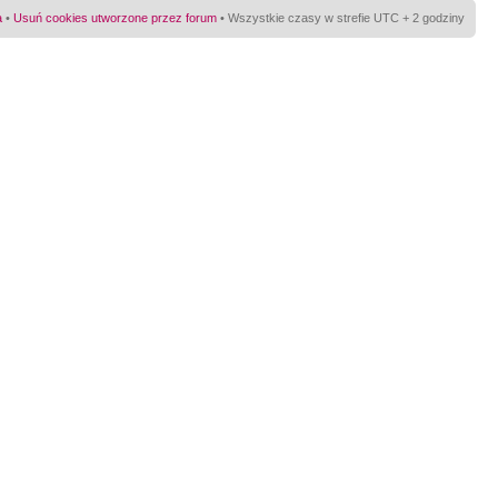
a
•
Usuń cookies utworzone przez forum
• Wszystkie czasy w strefie UTC + 2 godziny