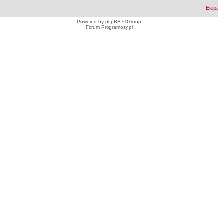
Ekip
Powered by
phpBB
© Group
Forum Programosy.pl