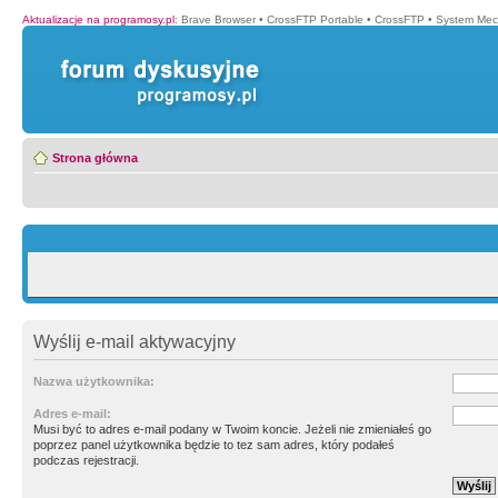
Aktualizacje na programosy.pl
:
Brave Browser
•
CrossFTP Portable
•
CrossFTP
•
System Mec
Strona główna
Wyślij e-mail aktywacyjny
Nazwa użytkownika:
Adres e-mail:
Musi być to adres e-mail podany w Twoim koncie. Jeżeli nie zmieniałeś go
poprzez panel użytkownika będzie to tez sam adres, który podałeś
podczas rejestracji.