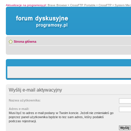
Aktualizacje na programosy.pl
:
Brave Browser
•
CrossFTP Portable
•
CrossFTP
•
System Mec
Strona główna
Wyślij e-mail aktywacyjny
Nazwa użytkownika:
Adres e-mail:
Musi być to adres e-mail podany w Twoim koncie. Jeżeli nie zmieniałeś go
poprzez panel użytkownika będzie to tez sam adres, który podałeś
podczas rejestracji.