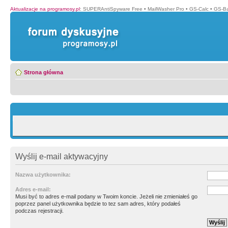
Aktualizacje na programosy.pl
:
SUPERAntiSpyware Free
•
MailWasher Pro
•
GS-Calc
•
GS-B
Strona główna
Wyślij e-mail aktywacyjny
Nazwa użytkownika:
Adres e-mail:
Musi być to adres e-mail podany w Twoim koncie. Jeżeli nie zmieniałeś go
poprzez panel użytkownika będzie to tez sam adres, który podałeś
podczas rejestracji.