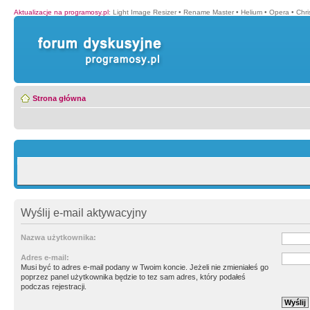
Aktualizacje na programosy.pl
:
Light Image Resizer
•
Rename Master
•
Helium
•
Opera
•
Chr
Strona główna
Wyślij e-mail aktywacyjny
Nazwa użytkownika:
Adres e-mail:
Musi być to adres e-mail podany w Twoim koncie. Jeżeli nie zmieniałeś go
poprzez panel użytkownika będzie to tez sam adres, który podałeś
podczas rejestracji.