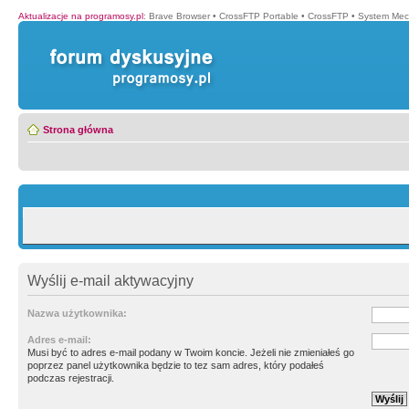
Aktualizacje na programosy.pl
:
Brave Browser
•
CrossFTP Portable
•
CrossFTP
•
System Mec
Strona główna
Wyślij e-mail aktywacyjny
Nazwa użytkownika:
Adres e-mail:
Musi być to adres e-mail podany w Twoim koncie. Jeżeli nie zmieniałeś go
poprzez panel użytkownika będzie to tez sam adres, który podałeś
podczas rejestracji.