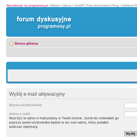
Aktualizacje na programosy.pl
:
Helium
•
Opera
•
ChrisPC Free Anonymous Proxy
•
Adblock P
Strona główna
Wyślij e-mail aktywacyjny
Nazwa użytkownika:
Adres e-mail:
Musi być to adres e-mail podany w Twoim koncie. Jeżeli nie zmieniałeś go
poprzez panel użytkownika będzie to tez sam adres, który podałeś
podczas rejestracji.