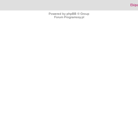
Ekip
Powered by
phpBB
© Group
Forum Programosy.pl