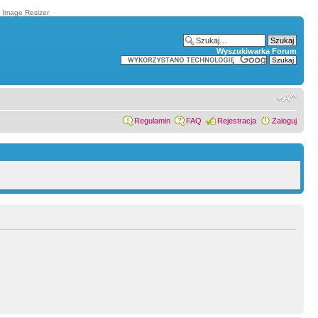
t Image Resizer
Wyszukiwarka Forum
Regulamin
FAQ
Rejestracja
Zaloguj