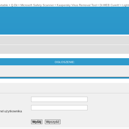
ortable
•
Q-Dir
•
Microsoft Safety Scanner
•
Kaspersky Virus Removal Tool
•
Dr.WEB CureIt!
•
Ligh
OGŁOSZENIE:
anel użytkownika