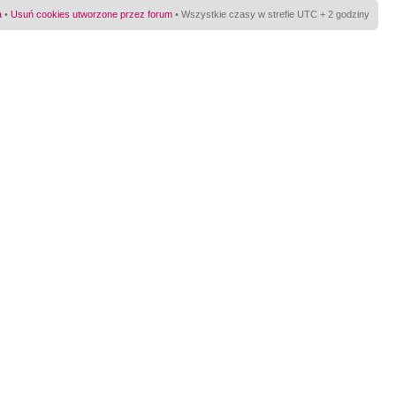
a
•
Usuń cookies utworzone przez forum
• Wszystkie czasy w strefie UTC + 2 godziny