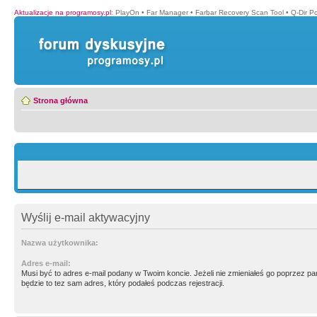
Aktualizacje na programosy.pl
:
PlayOn
•
Far Manager
•
Farbar Recovery Scan Tool
•
Q-Dir P
Strona główna
Wyślij e-mail aktywacyjny
Nazwa użytkownika:
Adres e-mail:
Musi być to adres e-mail podany w Twoim koncie. Jeżeli nie zmieniałeś go poprzez p
będzie to tez sam adres, który podałeś podczas rejestracji.