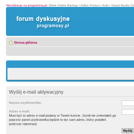
Aktualizacje na programosy.pl
:
IDrive Online Backup
•
Adlice Protect
•
Anki
•
Visual Studio C
Strona główna
Wyślij e-mail aktywacyjny
Nazwa użytkownika:
Adres e-mail:
Musi być to adres e-mail podany w Twoim koncie. Jeżeli nie zmieniałeś go
poprzez panel użytkownika będzie to tez sam adres, który podałeś
podczas rejestracji.