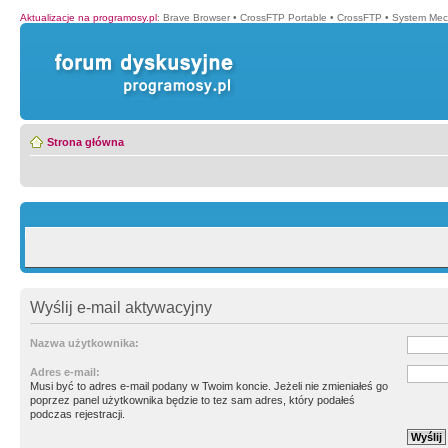
Aktualizacje na programosy.pl
:
Brave Browser
•
CrossFTP Portable
•
CrossFTP
•
System Mec
Strona główna
Wyślij e-mail aktywacyjny
Nazwa użytkownika:
Adres e-mail:
Musi być to adres e-mail podany w Twoim koncie. Jeżeli nie zmieniałeś go
poprzez panel użytkownika będzie to tez sam adres, który podałeś
podczas rejestracji.