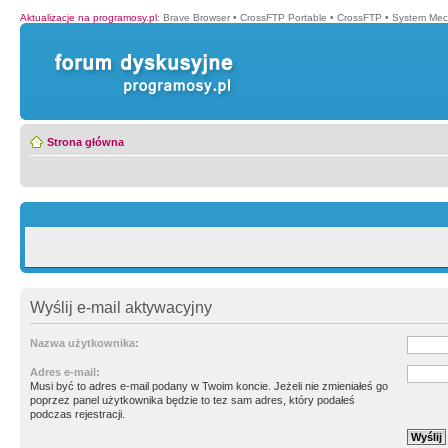
Aktualizacje na programosy.pl
:
Brave Browser
•
CrossFTP Portable
•
CrossFTP
•
System Mec
Strona główna
Wyślij e-mail aktywacyjny
Nazwa użytkownika:
Adres e-mail:
Musi być to adres e-mail podany w Twoim koncie. Jeżeli nie zmieniałeś go
poprzez panel użytkownika będzie to tez sam adres, który podałeś
podczas rejestracji.