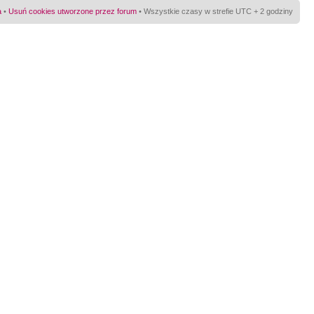
a
•
Usuń cookies utworzone przez forum
• Wszystkie czasy w strefie UTC + 2 godziny