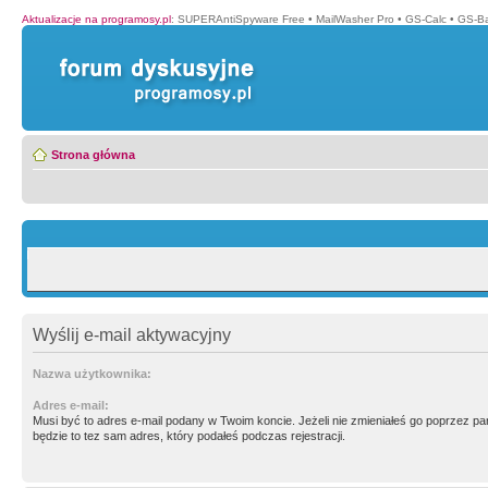
Aktualizacje na programosy.pl
:
SUPERAntiSpyware Free
•
MailWasher Pro
•
GS-Calc
•
GS-B
Strona główna
Wyślij e-mail aktywacyjny
Nazwa użytkownika:
Adres e-mail:
Musi być to adres e-mail podany w Twoim koncie. Jeżeli nie zmieniałeś go poprzez p
będzie to tez sam adres, który podałeś podczas rejestracji.