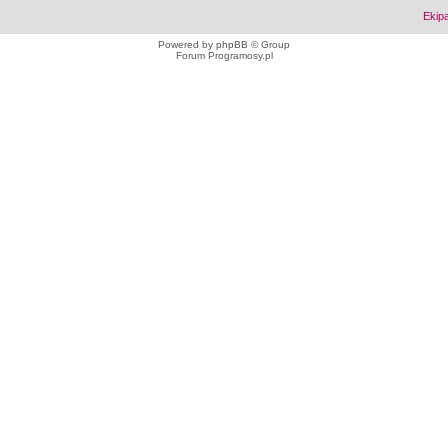
Ekip
Powered by
phpBB
© Group
Forum Programosy.pl