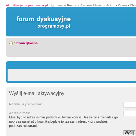
Aktualizacje na programosy.pl
:
Light Image Resizer
•
Rename Master
•
Helium
•
Opera
•
Chr
Strona główna
Wyślij e-mail aktywacyjny
Nazwa użytkownika:
Adres e-mail:
Musi być to adres e-mail podany w Twoim koncie. Jeżeli nie zmieniałeś go
poprzez panel użytkownika będzie to tez sam adres, który podałeś
podczas rejestracji.