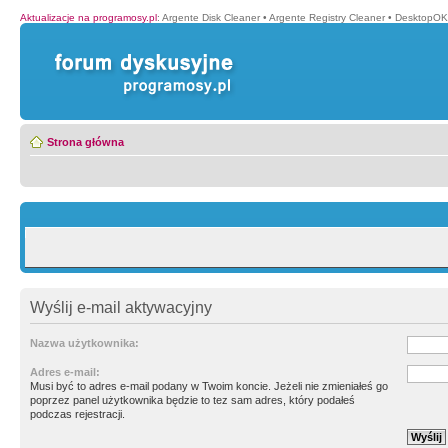
Aktualizacje na programosy.pl
:
Argente Disk Cleaner
•
Argente Registry Cleaner
•
DesktopOK
Strona główna
Wyślij e-mail aktywacyjny
Nazwa użytkownika:
Adres e-mail:
Musi być to adres e-mail podany w Twoim koncie. Jeżeli nie zmieniałeś go
poprzez panel użytkownika będzie to tez sam adres, który podałeś
podczas rejestracji.