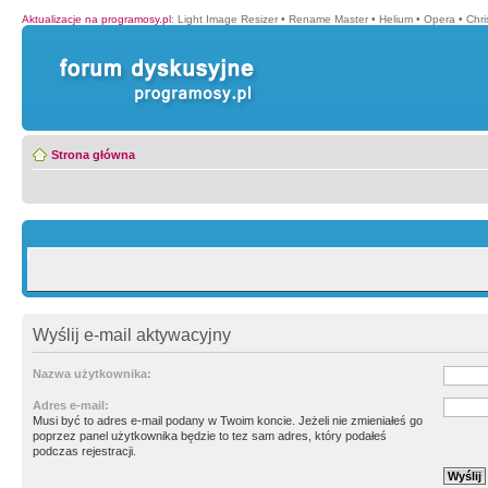
Aktualizacje na programosy.pl
:
Light Image Resizer
•
Rename Master
•
Helium
•
Opera
•
Chr
Strona główna
Wyślij e-mail aktywacyjny
Nazwa użytkownika:
Adres e-mail:
Musi być to adres e-mail podany w Twoim koncie. Jeżeli nie zmieniałeś go
poprzez panel użytkownika będzie to tez sam adres, który podałeś
podczas rejestracji.