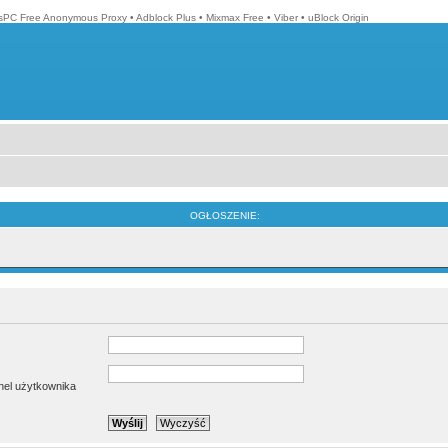
isPC Free Anonymous Proxy
•
Adblock Plus
•
Mixmax Free
•
Viber
•
uBlock Origin
OGŁOSZENIE:
anel użytkownika