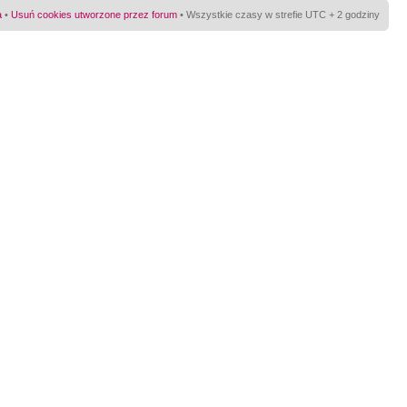
a
•
Usuń cookies utworzone przez forum
• Wszystkie czasy w strefie UTC + 2 godziny