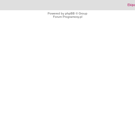
Ekip
Powered by
phpBB
© Group
Forum Programosy.pl