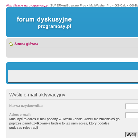
Aktualizacje na programosy.pl
:
SUPERAntiSpyware Free
•
MailWasher Pro
•
GS-Calc
•
GS-B
Strona główna
Wyślij e-mail aktywacyjny
Nazwa użytkownika:
Adres e-mail:
Musi być to adres e-mail podany w Twoim koncie. Jeżeli nie zmieniałeś go
poprzez panel użytkownika będzie to tez sam adres, który podałeś
podczas rejestracji.