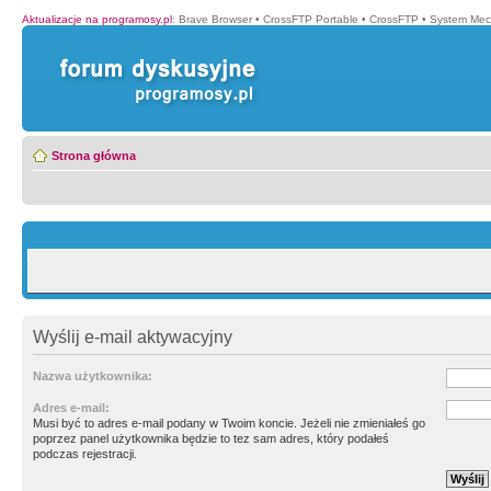
Aktualizacje na programosy.pl
:
Brave Browser
•
CrossFTP Portable
•
CrossFTP
•
System Mec
Strona główna
Wyślij e-mail aktywacyjny
Nazwa użytkownika:
Adres e-mail:
Musi być to adres e-mail podany w Twoim koncie. Jeżeli nie zmieniałeś go
poprzez panel użytkownika będzie to tez sam adres, który podałeś
podczas rejestracji.