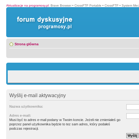
Aktualizacje na programosy.pl
:
Brave Browser
•
CrossFTP Portable
•
CrossFTP
•
System Mec
Strona główna
Wyślij e-mail aktywacyjny
Nazwa użytkownika:
Adres e-mail:
Musi być to adres e-mail podany w Twoim koncie. Jeżeli nie zmieniałeś go
poprzez panel użytkownika będzie to tez sam adres, który podałeś
podczas rejestracji.