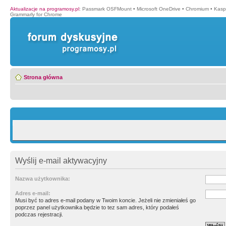
Aktualizacje na programosy.pl
:
Passmark OSFMount
•
Microsoft OneDrive
•
Chromium
•
Kasp
Grammarly for Chrome
Strona główna
Wyślij e-mail aktywacyjny
Nazwa użytkownika:
Adres e-mail:
Musi być to adres e-mail podany w Twoim koncie. Jeżeli nie zmieniałeś go
poprzez panel użytkownika będzie to tez sam adres, który podałeś
podczas rejestracji.