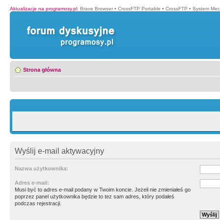
Aktualizacje na programosy.pl
:
Brave Browser
•
CrossFTP Portable
•
CrossFTP
•
System Mec
Strona główna
Wyślij e-mail aktywacyjny
Nazwa użytkownika:
Adres e-mail:
Musi być to adres e-mail podany w Twoim koncie. Jeżeli nie zmieniałeś go
poprzez panel użytkownika będzie to tez sam adres, który podałeś
podczas rejestracji.