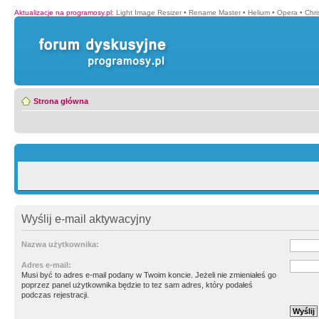
Aktualizacje na programosy.pl
:
Light Image Resizer
•
Rename Master
•
Helium
•
Opera
•
Chr
Strona główna
Wyślij e-mail aktywacyjny
Nazwa użytkownika:
Adres e-mail:
Musi być to adres e-mail podany w Twoim koncie. Jeżeli nie zmieniałeś go
poprzez panel użytkownika będzie to tez sam adres, który podałeś
podczas rejestracji.