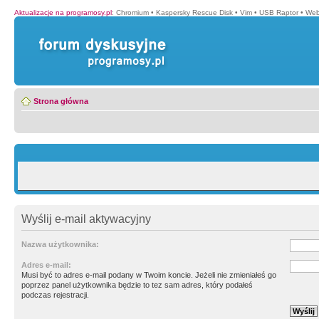
Aktualizacje na programosy.pl
:
Chromium
•
Kaspersky Rescue Disk
•
Vim
•
USB Raptor
•
Web
Strona główna
Wyślij e-mail aktywacyjny
Nazwa użytkownika:
Adres e-mail:
Musi być to adres e-mail podany w Twoim koncie. Jeżeli nie zmieniałeś go
poprzez panel użytkownika będzie to tez sam adres, który podałeś
podczas rejestracji.