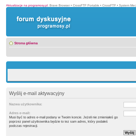
Aktualizacje na programosy.pl
:
Brave Browser
•
CrossFTP Portable
•
CrossFTP
•
System Mec
Strona główna
Wyślij e-mail aktywacyjny
Nazwa użytkownika:
Adres e-mail:
Musi być to adres e-mail podany w Twoim koncie. Jeżeli nie zmieniałeś go
poprzez panel użytkownika będzie to tez sam adres, który podałeś
podczas rejestracji.