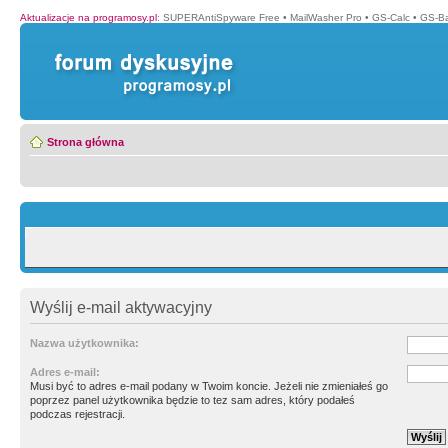
Aktualizacje na programosy.pl
:
SUPERAntiSpyware Free
•
MailWasher Pro
•
GS-Calc
•
GS-B
Strona główna
Wyślij e-mail aktywacyjny
Nazwa użytkownika:
Adres e-mail:
Musi być to adres e-mail podany w Twoim koncie. Jeżeli nie zmieniałeś go
poprzez panel użytkownika będzie to tez sam adres, który podałeś
podczas rejestracji.