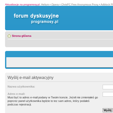
Aktualizacje na programosy.pl
:
Helium
•
Opera
•
ChrisPC Free Anonymous Proxy
•
Adblock P
Strona główna
Wyślij e-mail aktywacyjny
Nazwa użytkownika:
Adres e-mail:
Musi być to adres e-mail podany w Twoim koncie. Jeżeli nie zmieniałeś go
poprzez panel użytkownika będzie to tez sam adres, który podałeś
podczas rejestracji.