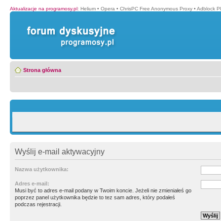
Aktualizacje na programosy.pl
:
Helium
•
Opera
•
ChrisPC Free Anonymous Proxy
•
Adblock P
Strona główna
Wyślij e-mail aktywacyjny
Nazwa użytkownika:
Adres e-mail:
Musi być to adres e-mail podany w Twoim koncie. Jeżeli nie zmieniałeś go
poprzez panel użytkownika będzie to tez sam adres, który podałeś
podczas rejestracji.