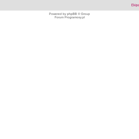
Ekip
Powered by
phpBB
© Group
Forum Programosy.pl