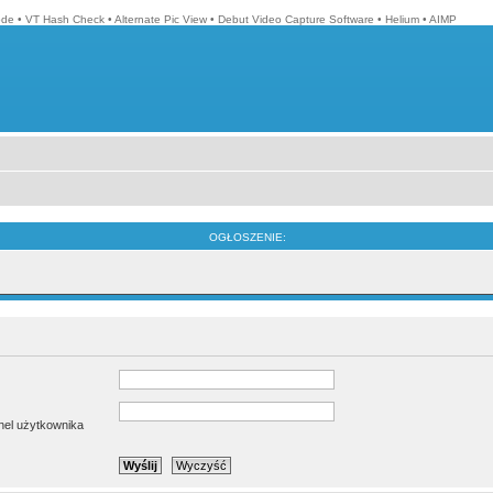
ode
•
VT Hash Check
•
Alternate Pic View
•
Debut Video Capture Software
•
Helium
•
AIMP
OGŁOSZENIE:
anel użytkownika