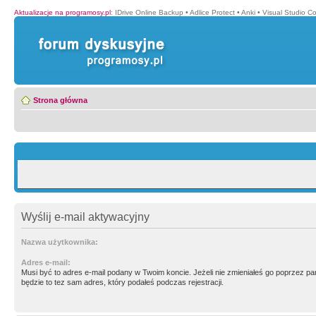
Aktualizacje na programosy.pl
:
IDrive Online Backup
•
Adlice Protect
•
Anki
•
Visual Studio C
Strona główna
Wyślij e-mail aktywacyjny
Nazwa użytkownika:
Adres e-mail:
Musi być to adres e-mail podany w Twoim koncie. Jeżeli nie zmieniałeś go poprzez p
będzie to tez sam adres, który podałeś podczas rejestracji.