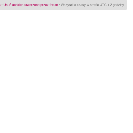
a
•
Usuń cookies utworzone przez forum
• Wszystkie czasy w strefie UTC + 2 godziny