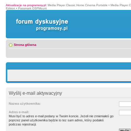
Aktualizacje na programosy.pl
:
Media Player Classic Home Cinema Portable
•
Media Player 
Edition
•
Passmark OSFMount
Strona główna
Wyślij e-mail aktywacyjny
Nazwa użytkownika:
Adres e-mail:
Musi być to adres e-mail podany w Twoim koncie. Jeżeli nie zmieniałeś go
poprzez panel użytkownika będzie to tez sam adres, który podałeś
podczas rejestracji.