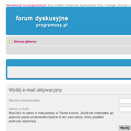
Aktualizacje na programosy.pl
:
Zero Install
•
Advanced SystemCare Free
•
Google Chrome
•
Strona główna
Wyślij e-mail aktywacyjny
Nazwa użytkownika:
Adres e-mail:
Musi być to adres e-mail podany w Twoim koncie. Jeżeli nie zmieniałeś go
poprzez panel użytkownika będzie to tez sam adres, który podałeś
podczas rejestracji.