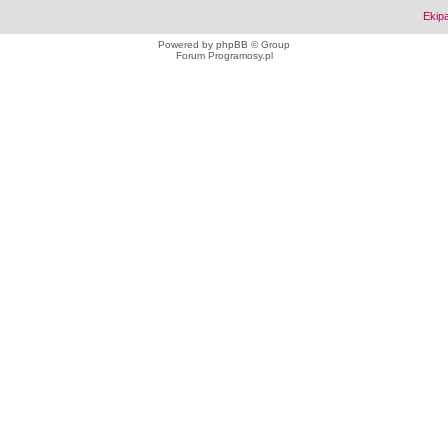
Ekip
Powered by
phpBB
© Group
Forum Programosy.pl