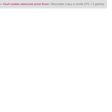
a
•
Usuń cookies utworzone przez forum
• Wszystkie czasy w strefie UTC + 2 godziny