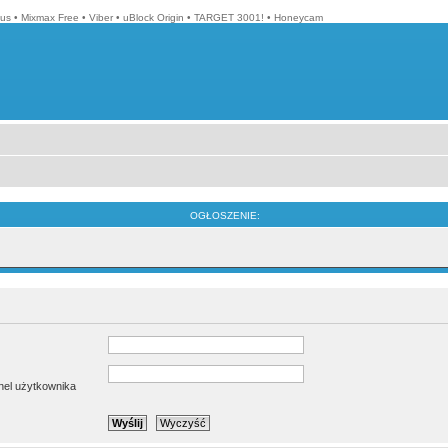
lus
•
Mixmax Free
•
Viber
•
uBlock Origin
•
TARGET 3001!
•
Honeycam
OGŁOSZENIE:
anel użytkownika