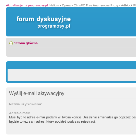
Aktualizacje na programosy.pl
:
Helium
•
Opera
•
ChrisPC Free Anonymous Proxy
•
Adblock P
Strona główna
Wyślij e-mail aktywacyjny
Nazwa użytkownika:
Adres e-mail:
Musi być to adres e-mail podany w Twoim koncie. Jeżeli nie zmieniałeś go poprzez p
będzie to tez sam adres, który podałeś podczas rejestracji.