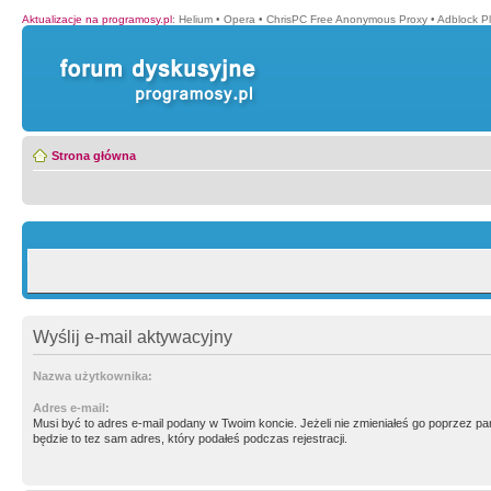
Aktualizacje na programosy.pl
:
Helium
•
Opera
•
ChrisPC Free Anonymous Proxy
•
Adblock P
Strona główna
Wyślij e-mail aktywacyjny
Nazwa użytkownika:
Adres e-mail:
Musi być to adres e-mail podany w Twoim koncie. Jeżeli nie zmieniałeś go poprzez p
będzie to tez sam adres, który podałeś podczas rejestracji.