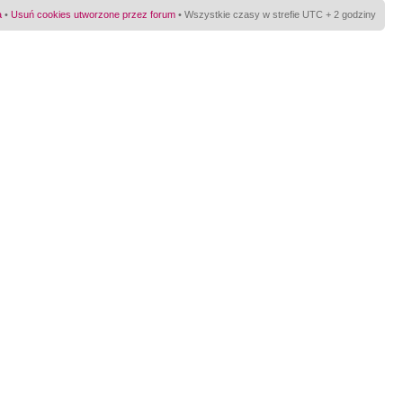
a
•
Usuń cookies utworzone przez forum
• Wszystkie czasy w strefie UTC + 2 godziny