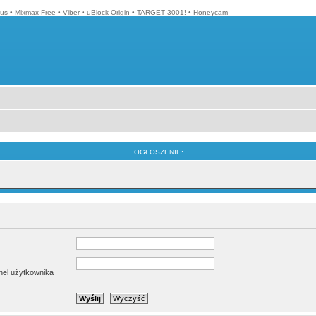
lus
•
Mixmax Free
•
Viber
•
uBlock Origin
•
TARGET 3001!
•
Honeycam
OGŁOSZENIE:
anel użytkownika