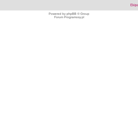
Ekip
Powered by
phpBB
© Group
Forum Programosy.pl