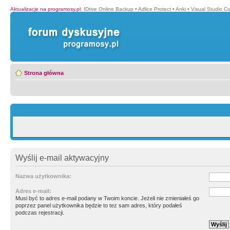
Aktualizacje na programosy.pl
:
IDrive Online Backup
•
Adlice Protect
•
Anki
•
Visual Studio C
Strona główna
Wyślij e-mail aktywacyjny
Nazwa użytkownika:
Adres e-mail:
Musi być to adres e-mail podany w Twoim koncie. Jeżeli nie zmieniałeś go
poprzez panel użytkownika będzie to tez sam adres, który podałeś
podczas rejestracji.