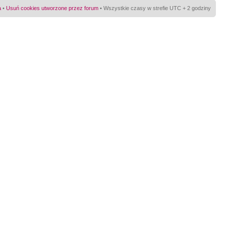
a
•
Usuń cookies utworzone przez forum
• Wszystkie czasy w strefie UTC + 2 godziny