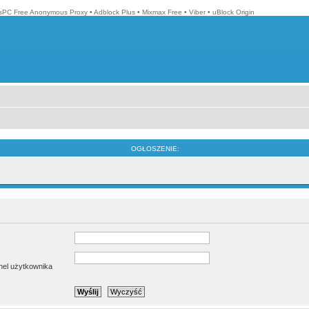
isPC Free Anonymous Proxy
•
Adblock Plus
•
Mixmax Free
•
Viber
•
uBlock Origin
OGŁOSZENIE:
anel użytkownika