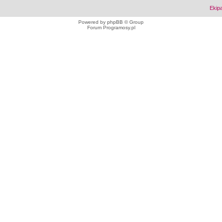
Ekip
Powered by
phpBB
© Group
Forum Programosy.pl