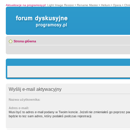
Aktualizacje na programosy.pl
:
Light Image Resizer
•
Rename Master
•
Helium
•
Opera
•
Chr
Strona główna
Wyślij e-mail aktywacyjny
Nazwa użytkownika:
Adres e-mail:
Musi być to adres e-mail podany w Twoim koncie. Jeżeli nie zmieniałeś go poprzez p
będzie to tez sam adres, który podałeś podczas rejestracji.