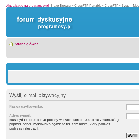
Aktualizacje na programosy.pl
:
Brave Browser
•
CrossFTP Portable
•
CrossFTP
•
System Mec
Strona główna
Wyślij e-mail aktywacyjny
Nazwa użytkownika:
Adres e-mail:
Musi być to adres e-mail podany w Twoim koncie. Jeżeli nie zmieniałeś go
poprzez panel użytkownika będzie to tez sam adres, który podałeś
podczas rejestracji.