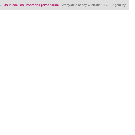
a
•
Usuń cookies utworzone przez forum
• Wszystkie czasy w strefie UTC + 2 godziny