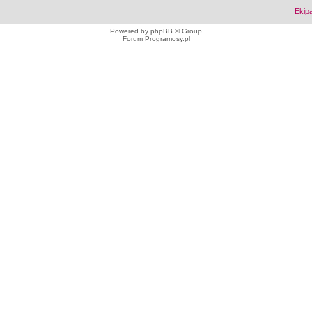
Ekip
Powered by
phpBB
© Group
Forum Programosy.pl