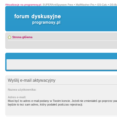
Aktualizacje na programosy.pl
:
SUPERAntiSpyware Free
•
MailWasher Pro
•
GS-Calc
•
GS-B
Strona główna
Wyślij e-mail aktywacyjny
Nazwa użytkownika:
Adres e-mail:
Musi być to adres e-mail podany w Twoim koncie. Jeżeli nie zmieniałeś go poprzez p
będzie to tez sam adres, który podałeś podczas rejestracji.