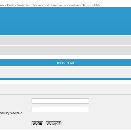
ase
•
Calibre Portable
•
Calibre
•
360 Total Security
•
n-Track Studio
•
AIMP
OGŁOSZENIE:
anel użytkownika