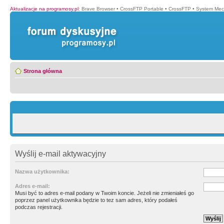
Aktualizacje na programosy.pl
:
Brave Browser
•
CrossFTP Portable
•
CrossFTP
•
System Mec
Strona główna
Wyślij e-mail aktywacyjny
Nazwa użytkownika:
Adres e-mail:
Musi być to adres e-mail podany w Twoim koncie. Jeżeli nie zmieniałeś go
poprzez panel użytkownika będzie to tez sam adres, który podałeś
podczas rejestracji.