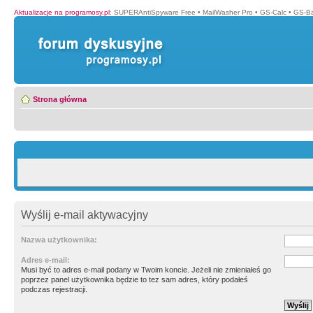
Aktualizacje na programosy.pl
:
SUPERAntiSpyware Free
•
MailWasher Pro
•
GS-Calc
•
GS-B
Strona główna
Wyślij e-mail aktywacyjny
Nazwa użytkownika:
Adres e-mail:
Musi być to adres e-mail podany w Twoim koncie. Jeżeli nie zmieniałeś go
poprzez panel użytkownika będzie to tez sam adres, który podałeś
podczas rejestracji.