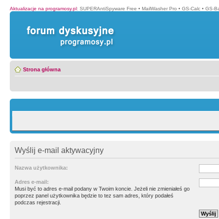
Aktualizacje na programosy.pl
:
SUPERAntiSpyware Free
•
MailWasher Pro
•
GS-Calc
•
GS-B
Strona główna
Wyślij e-mail aktywacyjny
Nazwa użytkownika:
Adres e-mail:
Musi być to adres e-mail podany w Twoim koncie. Jeżeli nie zmieniałeś go
poprzez panel użytkownika będzie to tez sam adres, który podałeś
podczas rejestracji.