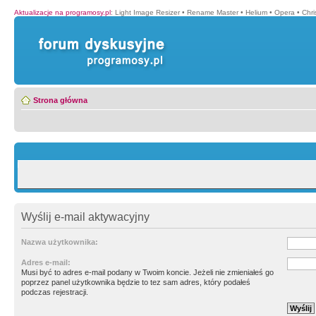
Aktualizacje na programosy.pl
:
Light Image Resizer
•
Rename Master
•
Helium
•
Opera
•
Chr
Strona główna
Wyślij e-mail aktywacyjny
Nazwa użytkownika:
Adres e-mail:
Musi być to adres e-mail podany w Twoim koncie. Jeżeli nie zmieniałeś go
poprzez panel użytkownika będzie to tez sam adres, który podałeś
podczas rejestracji.