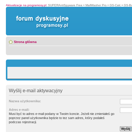
Aktualizacje na programosy.pl
:
SUPERAntiSpyware Free
•
MailWasher Pro
•
GS-Calc
•
GS-B
Strona główna
Wyślij e-mail aktywacyjny
Nazwa użytkownika:
Adres e-mail:
Musi być to adres e-mail podany w Twoim koncie. Jeżeli nie zmieniałeś go
poprzez panel użytkownika będzie to tez sam adres, który podałeś
podczas rejestracji.