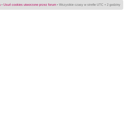
a
•
Usuń cookies utworzone przez forum
• Wszystkie czasy w strefie UTC + 2 godziny