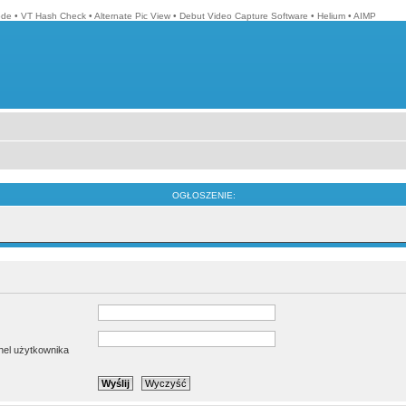
ode
•
VT Hash Check
•
Alternate Pic View
•
Debut Video Capture Software
•
Helium
•
AIMP
OGŁOSZENIE:
anel użytkownika