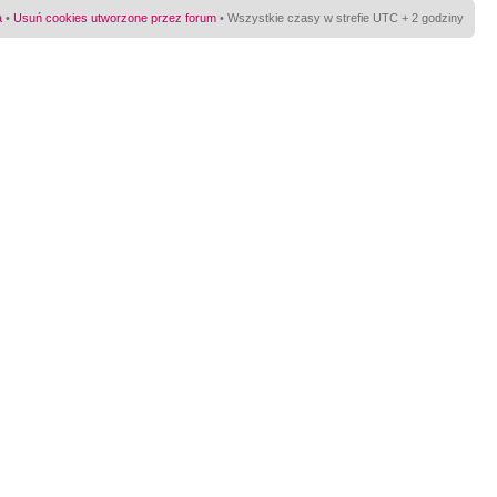
a
•
Usuń cookies utworzone przez forum
• Wszystkie czasy w strefie UTC + 2 godziny