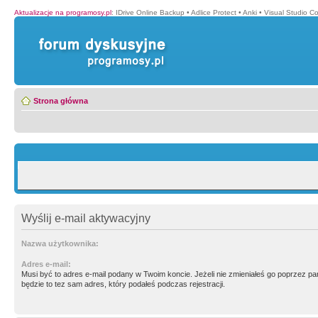
Aktualizacje na programosy.pl
:
IDrive Online Backup
•
Adlice Protect
•
Anki
•
Visual Studio C
Strona główna
Wyślij e-mail aktywacyjny
Nazwa użytkownika:
Adres e-mail:
Musi być to adres e-mail podany w Twoim koncie. Jeżeli nie zmieniałeś go poprzez p
będzie to tez sam adres, który podałeś podczas rejestracji.