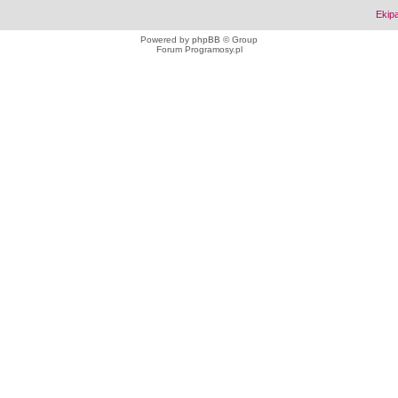
Ekip
Powered by
phpBB
© Group
Forum Programosy.pl