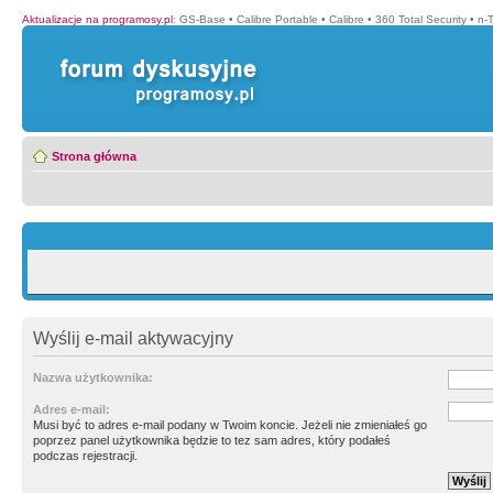
Aktualizacje na programosy.pl
:
GS-Base
•
Calibre Portable
•
Calibre
•
360 Total Security
•
n-
Strona główna
Wyślij e-mail aktywacyjny
Nazwa użytkownika:
Adres e-mail:
Musi być to adres e-mail podany w Twoim koncie. Jeżeli nie zmieniałeś go
poprzez panel użytkownika będzie to tez sam adres, który podałeś
podczas rejestracji.