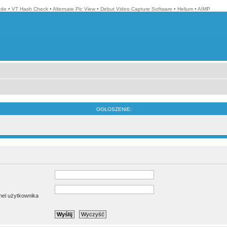
ode
•
VT Hash Check
•
Alternate Pic View
•
Debut Video Capture Software
•
Helium
•
AIMP
OGŁOSZENIE:
anel użytkownika