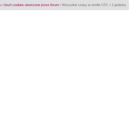
a
•
Usuń cookies utworzone przez forum
• Wszystkie czasy w strefie UTC + 2 godziny