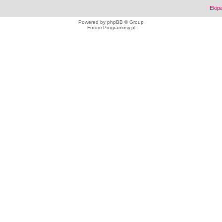
Ekip
Powered by
phpBB
© Group
Forum Programosy.pl