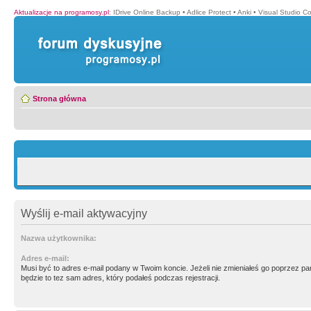
Aktualizacje na programosy.pl
:
IDrive Online Backup
•
Adlice Protect
•
Anki
•
Visual Studio C
Strona główna
Wyślij e-mail aktywacyjny
Nazwa użytkownika:
Adres e-mail:
Musi być to adres e-mail podany w Twoim koncie. Jeżeli nie zmieniałeś go poprzez p
będzie to tez sam adres, który podałeś podczas rejestracji.