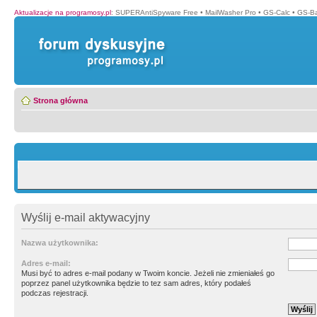
Aktualizacje na programosy.pl
:
SUPERAntiSpyware Free
•
MailWasher Pro
•
GS-Calc
•
GS-B
Strona główna
Wyślij e-mail aktywacyjny
Nazwa użytkownika:
Adres e-mail:
Musi być to adres e-mail podany w Twoim koncie. Jeżeli nie zmieniałeś go
poprzez panel użytkownika będzie to tez sam adres, który podałeś
podczas rejestracji.